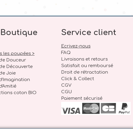
-Boutique
Service client
Ecrivez-nous
FAQ
s les poupées >
Livraisons et retours
 de Douceur
Satisfait ou remboursé
 de Découverte
Droit de rétractation
 de Joie
Click & Collect
 d'Imagination
CGV
d'Amitié
CGU
ctions coton BIO
Paiement sécurisé