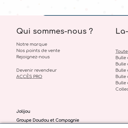
AM DECORATION - NAO
24 RUE DES MARCHES
77400 LAGNY SUR MARNE
France
Qui sommes-nous ?
La
AMBIANCE CAMPAGNE
Notre marque
Nos points de vente
47 RUE SAINT PIERRE
Toute
Rejoignez-nous
27290 MONTFORT SUR RISLE
Bulle
France
Bulle
Devenir revendeur
Bulle
ACCÈS PRO
Bulle
ANTAN PRESENT DECO
Bulle 
5 RUE DES CORDONNIERS
Colle
62170 MONTREUIL SUR MER
France
Jolijou
ARTS ET CREATIONS
Groupe Doudou et Compagnie
ZI DU TUC
RUE BENJAMIN FRANKLIN