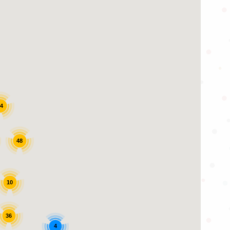
4
48
10
36
4