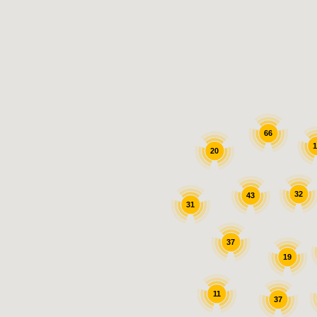
66
1
20
32
43
31
37
19
11
37