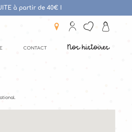
ITE à partir de 40€
I
Nos histoires
E
CONTACT
ational.