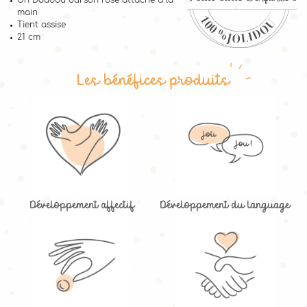
Un Doudou ourson rose attaché à la
main
Tient assise
21 cm
Les bénéfices produits
Développement affectif
Développement du language