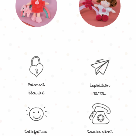
Paiement
Expédition
sécurisé
48/72H
Satisfait ou
Service client