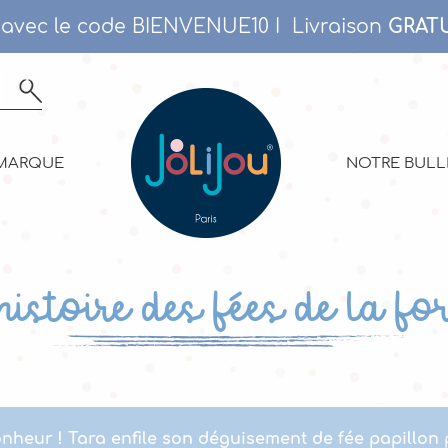
% avec le code BIENVENUE10 I
Livraison
GRATU
MARQUE
NOTRE BULL
histoire des fées de la fo
nheur !
Tara enfile son déguisement de fée papillon
p