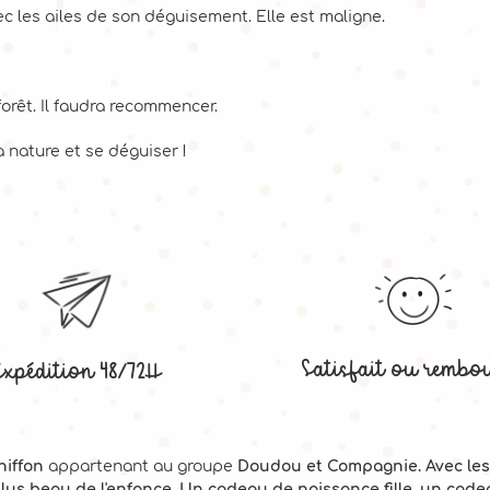
c les ailes de son déguisement. Elle est maligne.
forêt. Il faudra recommencer.
a nature et se déguiser !
Satisfait ou rembo
Expédition 48/72H
hiffon
appartenant au groupe
Doudou et Compagnie. Avec les
plus beau de l'enfance. Un cadeau de naissance fille, un cad