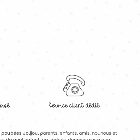
ursé
Service client dédié
 poupées Jolijou,
parents, enfants, amis, nounous et
eau de noël enfant, un cadeau d'anniversaire pour