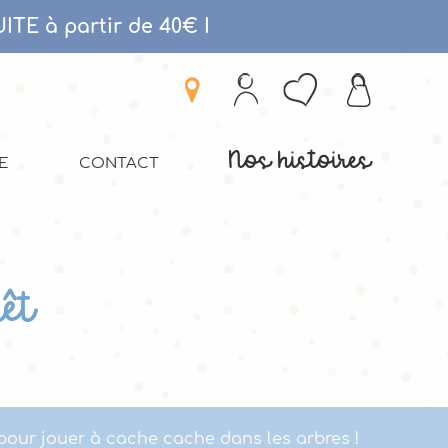
ITE à partir de 40€
I
Nos histoires
E
CONTACT
rêt
our jouer à cache cache dans les arbres !