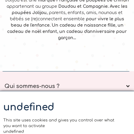
Jolijou est une
marque Française de poupées de chiffon
appartenant au groupe
Doudou et Compagnie. Avec les
poupées Jolijou,
parents, enfants, amis, nounous et
bébés se (re)connectent ensemble
pour vivre le plus
beau de l'enfance. Un cadeau de naissance fille, un
cadeau de noël enfant, un cadeau d'anniversaire pour
garçon...
Qui sommes-nous ?
La-Boutique
undefined
This site uses cookies and gives you control over what
Service client
you want to activate
undefined