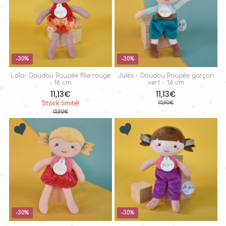
-30%
-30%
Lola- Doudou Poupée fille rouge
Jules - Doudou Poupée garçon
- 16 cm
vert - 16 cm
11,13€
11,13€
Stock limité!
15,90€
15,90€
-30%
-30%