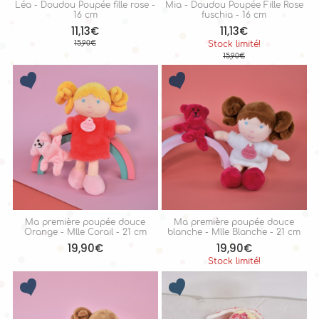
Léa - Doudou Poupée fille rose -
Mia - Doudou Poupée Fille Rose
16 cm
fuschia - 16 cm
11,13€
11,13€
15,90€
Stock limité!
15,90€
Ma première poupée douce
Ma première poupée douce
Orange - Mlle Corail - 21 cm
blanche - Mlle Blanche - 21 cm
19,90€
19,90€
Stock limité!