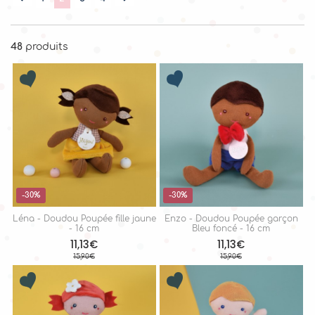
48
produits
-30%
-30%
Léna - Doudou Poupée fille jaune
Enzo - Doudou Poupée garçon
- 16 cm
Bleu foncé - 16 cm
11,13€
11,13€
15,90€
15,90€