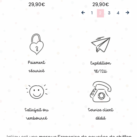
29,90€
29,90€
1
2
3
4
Paiement
Expédition
sécurisé
48/72H
Satisfait ou
Service client
remboursé
dédié